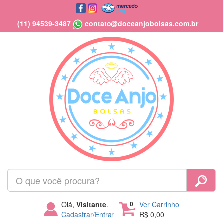
(11) 94539-3487
contato@doceanjobolsas.com.br
Olá,
Visitante
.
0
Ver Carrinho
Cadastrar/Entrar
R$ 0,00