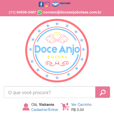
(11) 94539-3487
contato@doceanjobolsas.com.br
Olá,
Visitante
.
0
Ver Carrinho
Cadastrar/Entrar
R$ 0,00