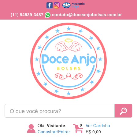
(11) 94539-3487
contato@doceanjobolsas.com.br
Olá,
Visitante
.
0
Ver Carrinho
Cadastrar/Entrar
R$ 0,00