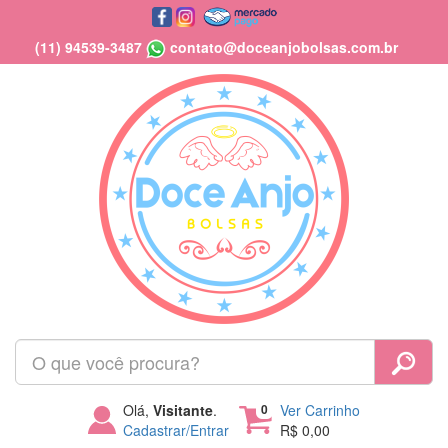
(11) 94539-3487
contato@doceanjobolsas.com.br
Olá,
Visitante
.
0
Ver Carrinho
Cadastrar/Entrar
R$ 0,00